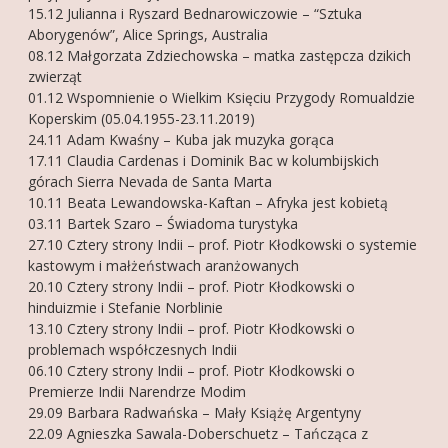
15.12 Julianna i Ryszard Bednarowiczowie – “Sztuka
Aborygenów”, Alice Springs, Australia
08.12 Małgorzata Zdziechowska – matka zastępcza dzikich
zwierząt
01.12 Wspomnienie o Wielkim Księciu Przygody Romualdzie
Koperskim (05.04.1955-23.11.2019)
24.11 Adam Kwaśny – Kuba jak muzyka gorąca
17.11 Claudia Cardenas i Dominik Bac w kolumbijskich
górach Sierra Nevada de Santa Marta
10.11 Beata Lewandowska-Kaftan – Afryka jest kobietą
03.11 Bartek Szaro – Świadoma turystyka
27.10 Cztery strony Indii – prof. Piotr Kłodkowski o systemie
kastowym i małżeństwach aranżowanych
20.10 Cztery strony Indii – prof. Piotr Kłodkowski o
hinduizmie i Stefanie Norblinie
13.10 Cztery strony Indii – prof. Piotr Kłodkowski o
problemach współczesnych Indii
06.10 Cztery strony Indii – prof. Piotr Kłodkowski o
Premierze Indii Narendrze Modim
29.09 Barbara Radwańska – Mały Książę Argentyny
22.09 Agnieszka Sawala-Doberschuetz – Tańcząca z