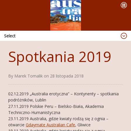
Select
Blog
Spotkania 2019
Dzieje się
OFERTA
By Marek Tomalik on 28 listopada 2018
PREZENTACJE
WYPRAWY
02.12.2019 „Australia erotyczna” – Kontynenty – spotkania
KSIĄŻKI
podróżników, Lublin
27.11.2019 Polskie Peru – Bielsko-Biała, Akademia
ABORIGINAL ART
Techniczno-Humanistyczna
23.11.2019 Australia, gdzie kwiaty rodzą się z ognia –
PUBLIKACJE
otwarcie
Gdaymate Australian Cafe
, Gliwice
RADIO
19.11.2019 Australia, gdzie kwiaty rodzą się z ognia –