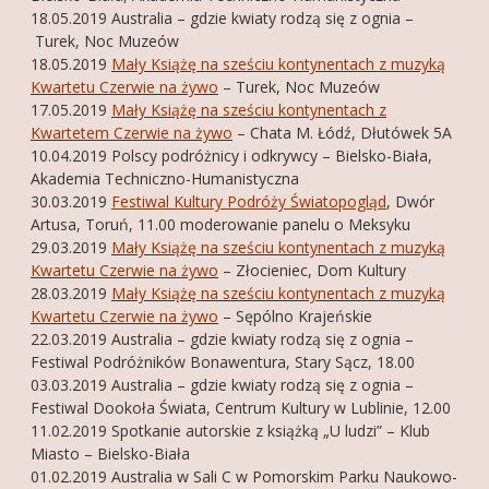
18.05.2019 Australia – gdzie kwiaty rodzą się z ognia –
Turek, Noc Muzeów
18.05.2019
Mały Książę na sześciu kontynentach z muzyką
Kwartetu Czerwie na żywo
– Turek, Noc Muzeów
17.05.2019
Mały Książę na sześciu kontynentach z
Kwartetem Czerwie na żywo
– Chata M. Łódź, Dłutówek 5A
10.04.2019 Polscy podróżnicy i odkrywcy – Bielsko-Biała,
Akademia Techniczno-Humanistyczna
30.03.2019
Festiwal Kultury Podróży Światopogląd
, Dwór
Artusa, Toruń, 11.00 moderowanie panelu o Meksyku
29.03.2019
Mały Książę na sześciu kontynentach z muzyką
Kwartetu Czerwie na żywo
– Złocieniec, Dom Kultury
28.03.2019
Mały Książę na sześciu kontynentach z muzyką
Kwartetu Czerwie na żywo
– Sępólno Krajeńskie
22.03.2019 Australia – gdzie kwiaty rodzą się z ognia –
Festiwal Podróżników Bonawentura, Stary Sącz, 18.00
03.03.2019 Australia – gdzie kwiaty rodzą się z ognia –
Festiwal Dookoła Świata, Centrum Kultury w Lublinie, 12.00
11.02.2019 Spotkanie autorskie z książką „U ludzi” – Klub
Miasto – Bielsko-Biała
01.02.2019 Australia w Sali C w Pomorskim Parku Naukowo-