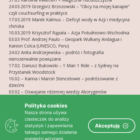
24.03.2019 Grzegorz Brzozowski – “Obcy na mojej kanapie”
czyli couchsurfing w praktyce
17.03.2019 Marek Kalmus – Deficyt wody w Azji i medycyna
chińska
10.03.2019 Krzysztof Rąpała – Azja Południowo-Wschodnia
03.03 Prof. Andrzej Paulo – Geopark Wulkany Andagua i
Kanion Colca (UNESCO, Peru)
24.02 Anita Andrzejewska – podróż i fotografia
nierozerwalnie powiązane
17.02. Dariusz Bukowski – 1 Man 1 Ride – z Sydney na
Przystanek Woodstock
10.02 – Karina i Marcin Stencelowie – podróżowanie z
dziećmi
03.02 – Oswajanie rdzennej wiedzy Aborygenów
27.01 Krzysztof J. Kwiatkowski – survival jako droga życia
20.01 Michał Korta – lekcje wrażliwości czyli postrzeganie
Polityka cookies
świata obiektywem
Nasza strona używa
13.01 Kris Jaxa Kwiatkowski – Globalizm vs kultury pierwotne
ciasteczek do analizy
6.01 Mateusz Waligóra – wyczyn? Pokonać siebie!
Akceptuję
statystyk i zapewnienia
takiego samego działania
pomiędzi wizytami.