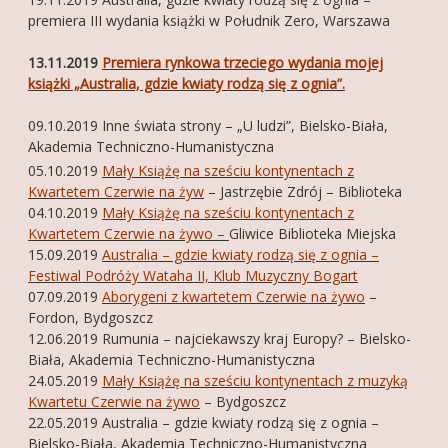
premiera III wydania książki w Południk Zero, Warszawa
FOTOGALERIA
13.11.2019
Premiera rynkowa trzeciego wydania mojej
O MNIE
książki „Australia, gdzie kwiaty rodzą się z ognia”.
KONTAKT
09.10.2019 Inne świata strony – „U ludzi”, Bielsko-Biała,
FRIENDS
Akademia Techniczno-Humanistyczna
05.10.2019
Mały Książę na sześciu kontynentach z
Kwartetem Czerwie na żyw
– Jastrzębie Zdrój – Biblioteka
04.10.2019
Mały Książę na sześciu kontynentach z
Kwartetem Czerwie na żywo –
Gliwice Biblioteka Miejska
15.09.2019
Australia – gdzie kwiaty rodzą się z ognia –
Festiwal Podróży Wataha II, Klub Muzyczny Bogart
07.09.2019
Aborygeni z kwartetem Czerwie na żywo
–
Fordon, Bydgoszcz
12.06.2019 Rumunia – najciekawszy kraj Europy? – Bielsko-
Biała, Akademia Techniczno-Humanistyczna
24.05.2019
Mały Książę na sześciu kontynentach z muzyką
Kwartetu Czerwie na żywo
– Bydgoszcz
22.05.2019 Australia – gdzie kwiaty rodzą się z ognia –
Bielsko-Biała, Akademia Techniczno-Humanistyczna