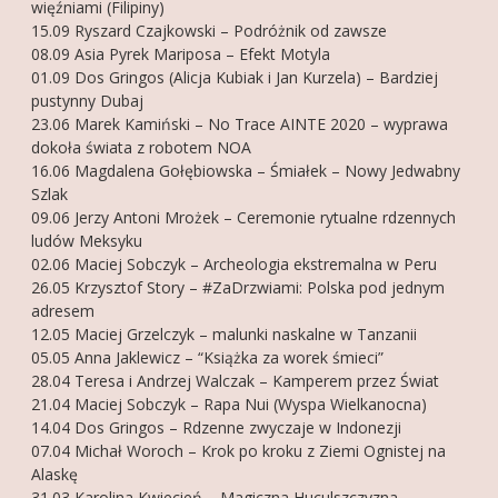
więźniami (Filipiny)
15.09 Ryszard Czajkowski – Podróżnik od zawsze
08.09 Asia Pyrek Mariposa – Efekt Motyla
01.09 Dos Gringos (Alicja Kubiak i Jan Kurzela) – Bardziej
pustynny Dubaj
23.06 Marek Kamiński – No Trace AINTE 2020 – wyprawa
dokoła świata z robotem NOA
16.06 Magdalena Gołębiowska – Śmiałek – Nowy Jedwabny
Szlak
09.06 Jerzy Antoni Mrożek – Ceremonie rytualne rdzennych
ludów Meksyku
02.06 Maciej Sobczyk – Archeologia ekstremalna w Peru
26.05 Krzysztof Story – #ZaDrzwiami: Polska pod jednym
adresem
12.05 Maciej Grzelczyk – malunki naskalne w Tanzanii
05.05 Anna Jaklewicz – “Książka za worek śmieci”
28.04 Teresa i Andrzej Walczak – Kamperem przez Świat
21.04 Maciej Sobczyk – Rapa Nui (Wyspa Wielkanocna)
14.04 Dos Gringos – Rdzenne zwyczaje w Indonezji
07.04 Michał Woroch – Krok po kroku z Ziemi Ognistej na
Alaskę
31.03 Karolina Kwiecień – Magiczna Huculszczyzna