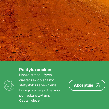
FOTOGALERIA
O MNIE
KONTAKT
FRIENDS
Polityka cookies
Nasza strona używa
ciasteczek do analizy
Akceptuję
statystyk i zapewnienia
takiego samego działania
pomiędzi wizytami.
Czytaj więcej »
Złota strona wg tygodnika Wprost >>>