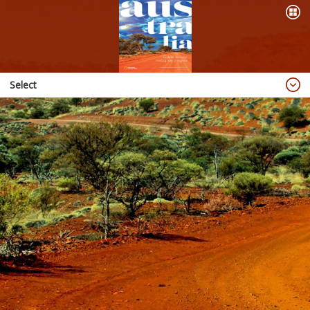
Select
Blog
Dzieje się
OFERTA
PREZENTACJE
WYPRAWY
KSIĄŻKI
ABORIGINAL ART
PUBLIKACJE
RADIO