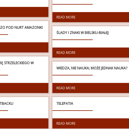
READ MORE
IESZO POD NURT AMAZONKI
ŚLADY I ZNAKI W BIELSKU-BIAŁEJ
READ MORE
RĘ STRZELECKIEGO W
WIEDZA, NIE NAUKA; MOŻE JEDNAK NAUKA?
READ MORE
UTBACKU
TELEPATIA
READ MORE