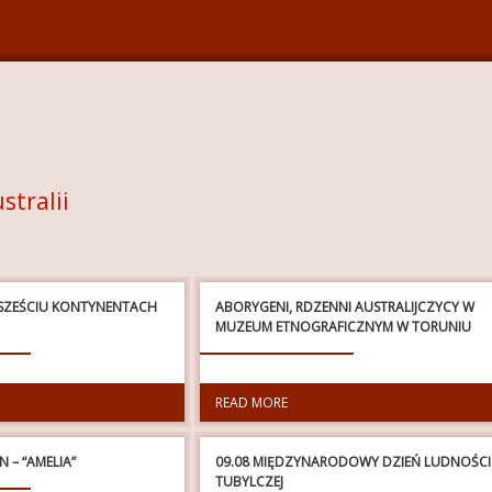
stralii
 SZEŚCIU KONTYNENTACH
ABORYGENI, RDZENNI AUSTRALIJCZYCY W
MUZEUM ETNOGRAFICZNYM W TORUNIU
READ MORE
 – “AMELIA”
09.08 MIĘDZYNARODOWY DZIEŃ LUDNOŚCI
TUBYLCZEJ