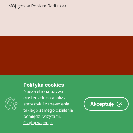
Mój głos w Polskim Radiu >>>
FOTOGALERIA
O MNIE
KONTAKT
FRIENDS
Polityka cookies
Nasza strona używa
ciasteczek do analizy
Akceptuję
statystyk i zapewnienia
takiego samego działania
pomiędzi wizytami.
Czytaj więcej »
Złota strona wg tygodnika Wprost >>>