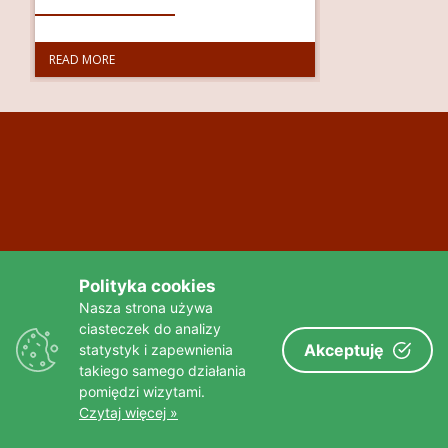
FOTOGALERIA
READ MORE
O MNIE
KONTAKT
FRIENDS
Polityka cookies
Nasza strona używa
ciasteczek do analizy
Akceptuję
statystyk i zapewnienia
takiego samego działania
pomiędzi wizytami.
Czytaj więcej »
Złota strona wg tygodnika Wprost >>>