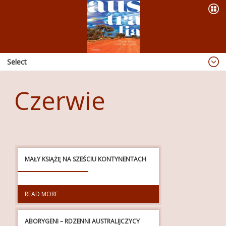
Select
Blog
Czerwie
Dzieje się
OFERTA
PREZENTACJE
WYPRAWY
MAŁY KSIĄŻĘ NA SZEŚCIU KONTYNENTACH
KSIĄŻKI
ABORIGINAL ART
READ MORE
PUBLIKACJE
ABORYGENI – RDZENNI AUSTRALIJCZYCY
RADIO