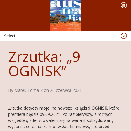
Select
Blog
Zrzutka: „9
Dzieje się
OGNISK”
OFERTA
PREZENTACJE
WYPRAWY
By Marek Tomalik on 26 czerwca 2021
KSIĄŻKI
Zrzutka dotyczy mojej najnowszej książki
9 OGNISK
, której
ABORIGINAL ART
premiera będzie 09.09.2021. Po raz pierwszy, z różnych
PUBLIKACJE
względów, zdecydowałem się na wariant subsydiowany
wydania, co oznacza mój wkład finansowy, i to przed
RADIO