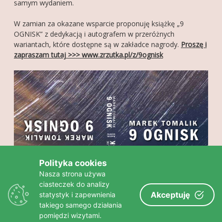
samym wydaniem.
FOTOGALERIA
W zamian za okazane wsparcie proponuję książkę „9
OGNISK” z dedykacją i autografem w przeróżnych
O MNIE
wariantach, które dostępne są w zakładce nagrody.
Proszę i
KONTAKT
zapraszam tutaj >>> www.zrzutka.pl/z/9ognisk
FRIENDS
Polityka cookies
Nasza strona używa
ciasteczek do analizy
Akceptuję
statystyk i zapewnienia
takiego samego działania
pomiędzi wizytami.