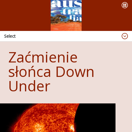
Select
Blog
Zaćmienie
Dzieje się
słońca Down
OFERTA
PREZENTACJE
Under
WYPRAWY
KSIĄŻKI
ABORIGINAL ART
PUBLIKACJE
RADIO