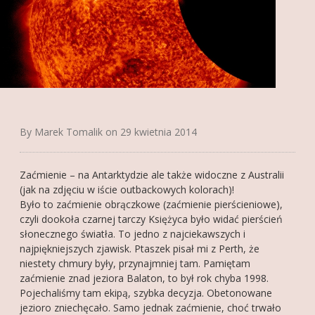
FOTOGALERIA
O MNIE
KONTAKT
FRIENDS
By Marek Tomalik on 29 kwietnia 2014
Zaćmienie – na Antarktydzie ale także widoczne z Australii
(jak na zdjęciu w iście outbackowych kolorach)!
Było to zaćmienie obrączkowe (zaćmienie pierścieniowe),
czyli dookoła czarnej tarczy Księżyca było widać pierścień
słonecznego światła. To jedno z najciekawszych i
najpiękniejszych zjawisk. Ptaszek pisał mi z Perth, że
niestety chmury były, przynajmniej tam. Pamiętam
zaćmienie znad jeziora Balaton, to był rok chyba 1998.
Pojechaliśmy tam ekipą, szybka decyzja. Obetonowane
jezioro zniechęcało. Samo jednak zaćmienie, choć trwało