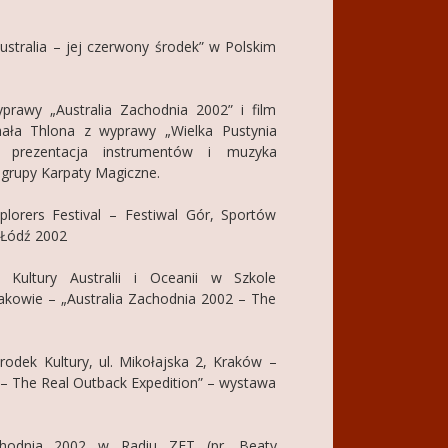
Australia – jej czerwony środek” w Polskim
prawy „Australia Zachodnia 2002” i film
hała Thlona z wyprawy „Wielka Pustynia
z prezentacja instrumentów i muzyka
grupy Karpaty Magiczne.
plorers Festival – Festiwal Gór, Sportów
 Łódź 2002
ń Kultury Australii i Oceanii w Szkole
kowie – „Australia Zachodnia 2002 – The
rodek Kultury, ul. Mikołajska 2, Kraków –
 – The Real Outback Expedition” – wystawa
achodnia 2002 w Radiu ZET (pr. Beaty