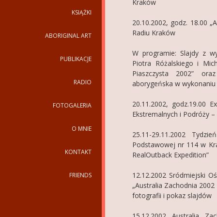
Kraków
KSIĄŻKI
20.10.2002, godz. 18.00 „
Radiu Kraków
ABORIGINAL ART
W programie: Slajdy z wy
PUBLIKACJE
Piotra Różalskiego i Mic
Piaszczysta 2002” ora
RADIO
aborygeńska w wykonaniu 
20.11.2002, godz.19.00 Ex
FOTOGALERIA
Ekstremalnych i Podróży –
O MNIE
25.11-29.11.2002 Tydzie
Podstawowej nr 114 w Kra
KONTAKT
RealOutback Expedition”
12.12.2002 Sródmiejski Oś
FRIENDS
„Australia Zachodnia 2002
fotografii i pokaz slajdów
15.12.2002 Australia Z