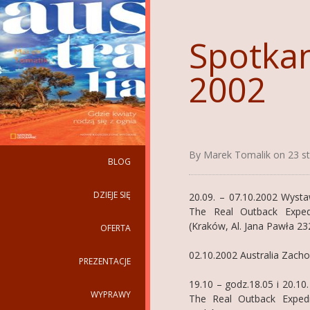
Spotkan
2002
By Marek Tomalik on 23 st
BLOG
DZIEJE SIĘ
20.09. – 07.10.2002 Wysta
The Real Outback Exped
(Kraków, Al. Jana Pawła 23
OFERTA
02.10.2002 Australia Zach
PREZENTACJE
19.10 – godz.18.05 i 20.10
WYPRAWY
The Real Outback Exped