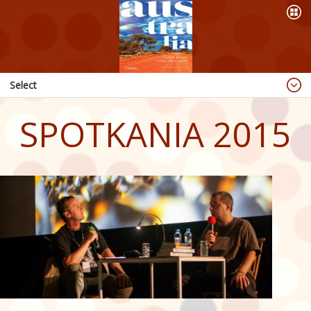
Select
Blog
SPOTKANIA 2015
Dzieje się
OFERTA
PREZENTACJE
WYPRAWY
KSIĄŻKI
ABORIGINAL ART
PUBLIKACJE
RADIO