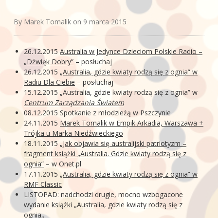
FOTOGALERIA
By Marek Tomalik on 9 marca 2015
O MNIE
26.12.2015
Australia w Jedynce Dzieciom Polskie Radio –
KONTAKT
„Dźwięk Dobry”
– posłuchaj
FRIENDS
26.12.2015
„Australia, gdzie kwiaty rodzą się z ognia” w
Radiu Dla Ciebie
– posłuchaj
15.12.2015 „Australia, gdzie kwiaty rodzą się z ognia” w
Centrum Zarządzania Światem
08.12.2015 Spotkanie z młodzieżą w Pszczynie
24.11.2015
Marek Tomalik w Empik Arkadia, Warszawa +
Trójka u Marka Niedźwieckiego
18.11.2015
„Jak objawia się australijski patriotyzm –
fragment książki „Australia. Gdzie kwiaty rodzą się z
ognia”
– w Onet.pl
17.11.2015
„Australia, gdzie kwiaty rodzą się z ognia” w
RMF Classic
LISTOPAD: nadchodzi drugie, mocno wzbogacone
wydanie książki „
Australia, gdzie kwiaty rodzą się z
ognia
„