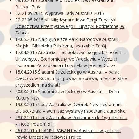
08.10.2015 Spotkanie w Dworek New Restaurant,
Bielsko-Biała
02-21.09.2015 Wyprawa Lady Australia 2015
22-23.05.2015
VII Międzynarodowe Targi Turystyki
Dziedzictwa Przemysłowego i Turystyki Podziemnej w
Zabrzu
14.05.2015 Najpiękniejsze Parki Narodowe Australii –
Miejska Biblioteka Publiczna, Jastrzębie Zdrój
17.04.2015 Australia – jak połączyć pasję z biznesem –
Uniwersytet Ekonomiczny we Wrocławiu – Wydział
Ekonomii, Zarządzania i Turystyki w Jeleniej Górze
15.04.2015 Śladami Strzeleckiego w Australii – pałac
Czeczów w Kozach (oj, poważna sprawa, miejsce gdzie
przyszedłem na świat)
20.03.2015 Śladami Strzeleckiego w Australii – Dom
Kultury Kęty
19.03.2015 Lady Australia w Dworek New Restaurant –
Bielsko-Biała – wernisaż wystawy i spotkanie autorskie
28.02.2015 Lady Australia w Podzamczu k. Ogrodzieńca
– Hotel Poziom 511
26.02.2015 TRANSTRABANT w Australii – w gościnie
Pawła Drozda w radiowej Trójce