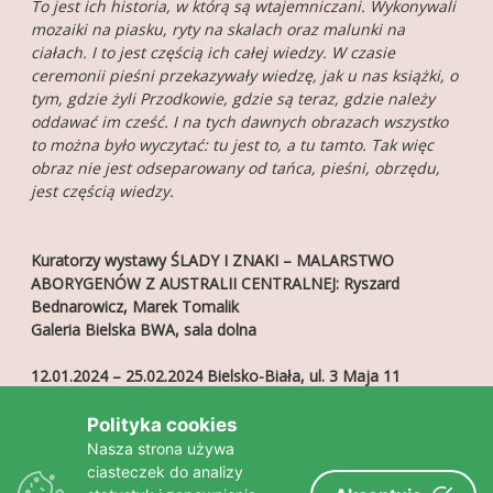
To jest ich historia, w którą są wtajemniczani. Wykonywali
mozaiki na piasku, ryty na skalach oraz malunki na
ciałach. I to jest częścią ich całej wiedzy. W czasie
ceremonii pieśni przekazywały wiedzę, jak u nas książki, o
tym, gdzie żyli Przodkowie, gdzie są teraz, gdzie należy
oddawać im cześć. I na tych dawnych obrazach wszystko
to można było wyczytać: tu jest to, a tu tamto. Tak więc
obraz nie jest odseparowany od tańca, pieśni, obrzędu,
jest częścią wiedzy.
Kuratorzy wystawy ŚLADY I ZNAKI – MALARSTWO
ABORYGENÓW Z AUSTRALII CENTRALNEJ: Ryszard
Bednarowicz, Marek Tomalik
Galeria Bielska BWA, sala dolna
12.01.2024 – 25.02.2024 Bielsko-Biała, ul. 3 Maja 11
Wernisaż i oprowadzanie kuratorskie Marka Tomalika
w
Polityka cookies
piątek, 12 stycznia 2024 roku o godz. 18.00
Nasza strona używa
ciasteczek do analizy
Więcej:
www.aboriginal-australia.art