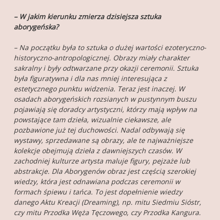
– W jakim kierunku zmierza dzisiejsza sztuka
aborygeńska?
– Na początku była to sztuka o dużej wartości ezoteryczno-
historyczno-antropologicznej. Obrazy miały charakter
sakralny i były odtwarzane przy okazji ceremonii. Sztuka
była figuratywna i dla nas mniej interesująca z
estetycznego punktu widzenia. Teraz jest inaczej. W
osadach aborygeńskich rozsianych w pustynnym buszu
pojawiają się doradcy artystyczni, którzy mają wpływ na
powstające tam dzieła, wizualnie ciekawsze, ale
pozbawione już tej duchowości. Nadal odbywają się
wystawy, sprzedawane są obrazy, ale te najważniejsze
kolekcje obejmują dzieła z dawniejszych czasów. W
zachodniej kulturze artysta maluje figury, pejzaże lub
abstrakcje. Dla Aborygenów obraz jest częścią szerokiej
wiedzy, która jest odnawiana podczas ceremonii w
formach śpiewu i tańca. To jest dopełnienie wiedzy
danego Aktu Kreacji (Dreaming), np. mitu Siedmiu Sióstr,
czy mitu Przodka Węża Tęczowego, czy Przodka Kangura.