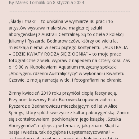
By Marek Tomalik on 8 stycznia 2024
FOTOGALERIA
„Ślady i znaki” – to unikalna w wymiarze 30 prac i 16
O MNIE
artystów wystawa malarstwa magicznej sztuki
KONTAKT
aborygeńskiej z Australii Centralnej. Są to dzieła z kolekcji
Julianny i Ryszarda Bednarowiczów, którzy od wielu lat
FRIENDS
mieszkają niemal w sercu piątego kontynentu. „AUSTRALIA
– GDZIE KWIATY RODZĄ SIĘ Z OGNIA” – to moje prace
fotograficzne z wielu wypraw z napędem na cztery koła. Zaś
o 19.00 w Klubokawiarni Aquarium muzyczny spektakl
„Aborygeni, rdzenni Australijczycy” w wykonaniu Kwartetu
Czerwie, z moją narracją w tle, i fotografiami na ekranie.
Zimny kwiecień 2019 roku przyniósł ciepłą fascynację.
Przyjaciel buszowy Piotr Borowiecki opowiedział mi o
Ryszardzie Bednarowiczu mieszkającym od lat w Alice
Springs, który splótł swe życie z kulturą aborygeńską. Zanim
się skontaktowałem, pochłonąłem jego książkę „Sztuka
Aborygenów”, najlepszą w temacie, jaką znam. Skąd ta
pasja i wiedza, tak dogłębna i usystematyzowana? –
zadawałem sobie pytanie, oswajając kolejne rozdziały.