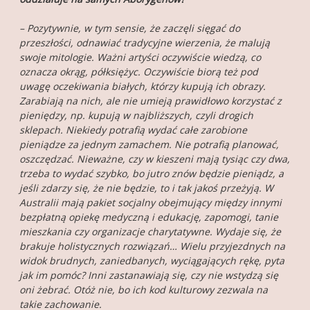
– Pozytywnie, w tym sensie, że zaczęli sięgać do
przeszłości, odnawiać tradycyjne wierzenia, że malują
swoje mitologie. Ważni artyści oczywiście wiedzą, co
oznacza okrąg, półksiężyc. Oczywiście biorą też pod
uwagę oczekiwania białych, którzy kupują ich obrazy.
Zarabiają na nich, ale nie umieją prawidłowo korzystać z
pieniędzy, np. kupują w najbliższych, czyli drogich
sklepach. Niekiedy potrafią wydać całe zarobione
pieniądze za jednym zamachem. Nie potrafią planować,
oszczędzać. Nieważne, czy w kieszeni mają tysiąc czy dwa,
trzeba to wydać szybko, bo jutro znów będzie pieniądz, a
jeśli zdarzy się, że nie będzie, to i tak jakoś przeżyją. W
Australii mają pakiet socjalny obejmujący między innymi
bezpłatną opiekę medyczną i edukację, zapomogi, tanie
mieszkania czy organizacje charytatywne. Wydaje się, że
brakuje holistycznych rozwiązań… Wielu przyjezdnych na
widok brudnych, zaniedbanych, wyciągających rękę, pyta
jak im pomóc? Inni zastanawiają się, czy nie wstydzą się
oni żebrać. Otóż nie, bo ich kod kulturowy zezwala na
takie zachowanie.