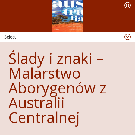
Select
Blog
Ślady i znaki –
Dzieje się
Malarstwo
OFERTA
PREZENTACJE
Aborygenów z
WYPRAWY
Australii
KSIĄŻKI
Centralnej
ABORIGINAL ART
PUBLIKACJE
RADIO