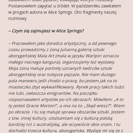
Postanowiłem zapytać u źródeł. W październiku zawitałem
w progach autora w Alice Springs. Oto fragmenty naszej
rozmowy.
– Czym się zajmujesz w Alice Springs?
– Pracowałem jako doradca artystyczny, a od pewnego
czasu prowadzimy z żoną Julianną galerię sztuki
aborygeńskiej Mala Art (mala w języku Warlpiri oznacza
małego nocnego kangura), organizujemy też wystawy.
Moja żona maluje portrety uznanych twórców sztuki
aborygeńskiej oraz tutejsze pejzaże. Nie mam dużego
pola manewru jeśli chodzi o pracę, bo jestem jak na to
miasteczko zbyt wykwalifikowany. Rynek pracy takich ludzi
nie lubi, zwłaszcza emigrantów. Na początku
rozpoznawałem artystów po ich obrazach. Mówiłem: „A to
ty jesteś Gracie Morton!”, a ona na to: „Skąd wiesz?”. Wiem
po obrazie. I tu się maluje sprawa obszarów sztuki. Jestem
z tzw. innej kultury, utożsamiam się z kulturą polską
bardziej niż z australijską, ale oczywiście obie znam. I tu
dochodzi trzecia kultura, aborygeńska. Wydaje mi się że z