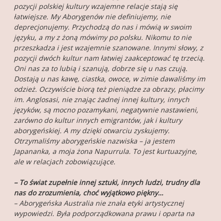
pozycji polskiej kultury wzajemne relacje stają się
łatwiejsze. My Aborygenów nie definiujemy, nie
deprecjonujemy. Przychodzą do nas i mówią w swoim
języku, a my z żoną mówimy po polsku. Nikomu to nie
przeszkadza i jest wzajemnie szanowane. Innymi słowy, z
pozycji dwóch kultur nam łatwiej zaakceptować tę trzecią.
Oni nas za to lubią i szanują, dobrze się u nas czują.
Dostają u nas kawę, ciastka, owoce, w zimie dawaliśmy im
odzież. Oczywiście biorą też pieniądze za obrazy, płacimy
im. Anglosasi, nie znając żadnej innej kultury, innych
języków, są mocno pozamykani, negatywnie nastawieni,
zarówno do kultur innych emigrantów, jak i kultury
aborygeńskiej. A my dzięki otwarciu zyskujemy.
Otrzymaliśmy aborygeńskie nazwiska – ja jestem
Japananka, a moja żona Napurrula. To jest kurtuazyjne,
ale w relacjach zobowiązujące.
– To świat zupełnie innej sztuki, innych ludzi, trudny dla
nas do zrozumienia, choć wyjątkowo piękny…
– Aborygeńska Australia nie znała etyki artystycznej
wypowiedzi. Była podporządkowana prawu i oparta na