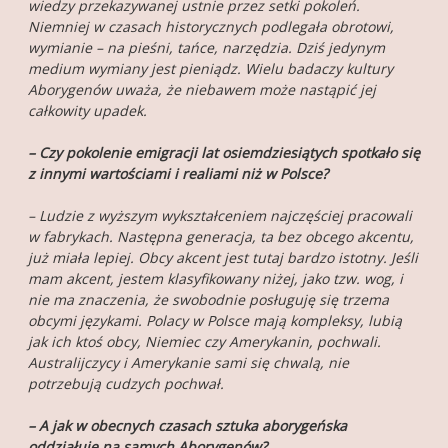
wiedzy przekazywanej ustnie przez setki pokoleń.
Niemniej w czasach historycznych podlegała obrotowi,
wymianie – na pieśni, tańce, narzędzia. Dziś jedynym
medium wymiany jest pieniądz. Wielu badaczy kultury
Aborygenów uważa, że niebawem może nastąpić jej
całkowity upadek.
– Czy pokolenie emigracji lat osiemdziesiątych spotkało się
z innymi wartościami i realiami niż w Polsce?
– Ludzie z wyższym wykształceniem najczęściej pracowali
w fabrykach. Następna generacja, ta bez obcego akcentu,
już miała lepiej. Obcy akcent jest tutaj bardzo istotny. Jeśli
mam akcent, jestem klasyfikowany niżej, jako tzw. wog, i
nie ma znaczenia, że swobodnie posługuję się trzema
obcymi językami. Polacy w Polsce mają kompleksy, lubią
jak ich ktoś obcy, Niemiec czy Amerykanin, pochwali.
Australijczycy i Amerykanie sami się chwalą, nie
potrzebują cudzych pochwał.
– A jak w obecnych czasach sztuka aborygeńska
oddziałuje na samych Aborygenów?