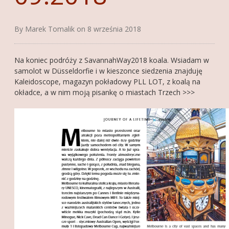
FOTOGALERIA
By Marek Tomalik on 8 września 2018
O MNIE
KONTAKT
Na koniec podróży z SavannahWay2018 koala. Wsiadam w
samolot w Düsseldorfie i w kieszonce siedzenia znajduję
FRIENDS
Kaleidoscope, magazyn pokładowy PLL LOT, z koalą na
okładce, a w nim moją pisankę o miastach Trzech >>>