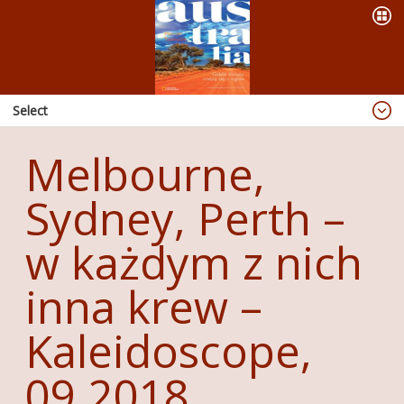
Select
Blog
Melbourne,
Dzieje się
Sydney, Perth –
OFERTA
PREZENTACJE
w każdym z nich
WYPRAWY
inna krew –
KSIĄŻKI
Kaleidoscope,
ABORIGINAL ART
PUBLIKACJE
09.2018
RADIO