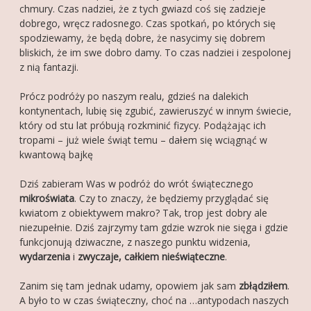
chmury. Czas nadziei, że z tych gwiazd coś się zadzieje
dobrego, wręcz radosnego. Czas spotkań, po których się
FOTOGALERIA
spodziewamy, że będą dobre, że nasycimy się dobrem
O MNIE
bliskich, że im swe dobro damy. To czas nadziei i zespolonej
z nią fantazji.
KONTAKT
Prócz podróży po naszym realu, gdzieś na dalekich
FRIENDS
kontynentach, lubię się zgubić, zawieruszyć w innym świecie,
który od stu lat próbują rozkminić fizycy. Podążając ich
tropami – już wiele świąt temu – dałem się wciągnąć w
kwantową bajkę
Dziś zabieram Was w podróż do wrót świątecznego
mikroświata
. Czy to znaczy, że będziemy przyglądać się
kwiatom z obiektywem makro? Tak, trop jest dobry ale
niezupełnie. Dziś zajrzymy tam gdzie wzrok nie sięga i gdzie
funkcjonują dziwaczne, z naszego punktu widzenia,
wydarzenia
i
zwyczaje, całkiem nieświąteczne
.
Zanim się tam jednak udamy, opowiem jak sam
zbłądziłem
.
A było to w czas świąteczny, choć na …antypodach naszych