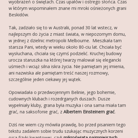
wyobrażeń o świętach. Czas upałów i ostrego słońca. Czas
w którym wspominałem znane mi mroki ośnieżonych grani
Beskidów.
Tak, zadziało się to w Australii, ponad 30 lat wstecz, w
najlepszym do życia z miast świata, w niepozornym domu,
w jednej z dzielnic metropolii Melbourne. Mieszkała tam
starsza Pani, wtedy w wieku około 80-ciu lat. Chciała być
wysłuchana, chciała się czymś podzielić. Kruchej budowy
urocza staruszka na której twarzy malował się elegancki
uśmiech i wciąż silna iskra życia. Nie pamiętam jej imienia,
ani nazwiska ale pamiętam treść naszej rozmowy,
szczególnie jeden ciekawy jej wątek.
Opowiadała o przedwojennym Belinie, jego bohemie,
cudownych klubach i rozedrganych duszach. Dusze
wypełniały kluby, grana była muzyka i ona sama miała tam
grać, na saksofonie grać, z
Albertem Einsteinem grać
.
Dziś nie wiem czy mówiła prawdę, bo przed pisaniem tego
tekstu zadałem sobie trudu szukając muzycznych korzeni
ojca fizyki kwantowej, czyli
mikroświata najmniejszych