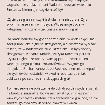
cząstek
. I nie znalazłem ani śladu o jazzowym wcieleniu
Einsteina. Niemniej muzykiem też był.
„Życie bez grania muzyki jest dla mnie niepojęte. Żyję
swoimi marzeniami w muzyce. Widzę moje życie w
kategoriach muzyki” – tak Einstein mówił, i grał.
Od matki nauczył się gry na fortepianie, w wieku pięciu lat
zaczął brać lekcje gry na skrzypcach, ale ćwiczenia były tak
trudne, że w nauczyciela rzucił krzesłem. To były sonaty
skrzypcowe Mozarta. Mówił: „Muzyka Mozarta jest tak
czysta i piękna, że ​​postrzegam ją jako odzwierciedlenie
wewnętrznego piękna …
wszechświata
”. Wagner go
obrzydzał, Bacha szanował, za Beethovenem nie przepadał,
ale tych dwóch ostatnich w swoim repertuarze miał, i
publicznie po salonach na skrzypcach grał.
To nierozerwalne polaczenie dwóch dyscyplin wydaje się jak
najbardziej naturalne, bo wszechświat tych mniejszych i
większych cząstek materii i fal nieprzerwanie gra, tyle, że nie
zawsze go możemy usłyszeć. Nawet w święta!