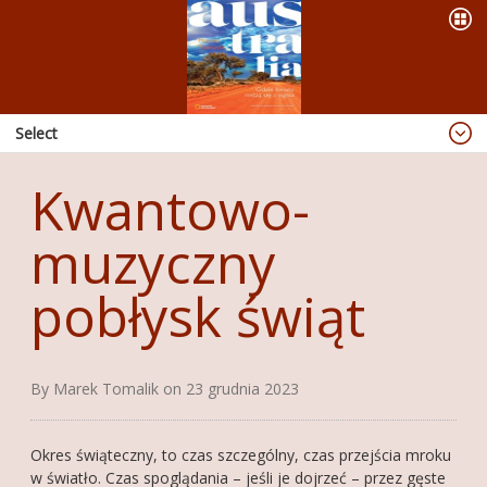
Select
Blog
Kwantowo-
Dzieje się
muzyczny
OFERTA
PREZENTACJE
pobłysk świąt
WYPRAWY
KSIĄŻKI
By Marek Tomalik on 23 grudnia 2023
ABORIGINAL ART
PUBLIKACJE
Okres świąteczny, to czas szczególny, czas przejścia mroku
w światło. Czas spoglądania – jeśli je dojrzeć – przez gęste
RADIO