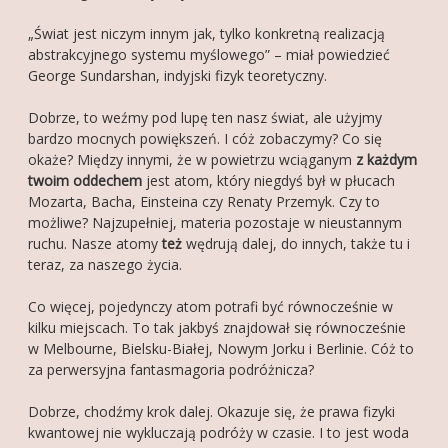
„Świat jest niczym innym jak, tylko konkretną realizacją
abstrakcyjnego systemu myślowego” – miał powiedzieć
George Sundarshan, indyjski fizyk teoretyczny.
Dobrze, to weźmy pod lupę ten nasz świat, ale użyjmy
bardzo mocnych powiększeń. I cóż zobaczymy? Co się
okaże? Między innymi, że w powietrzu wciąganym
z każdym
twoim oddechem
jest atom, który niegdyś był w płucach
Mozarta, Bacha, Einsteina czy Renaty Przemyk. Czy to
możliwe? Najzupełniej, materia pozostaje w nieustannym
ruchu. Nasze atomy
też
wędrują dalej, do innych, także tu i
teraz, za naszego życia.
Co więcej, pojedynczy atom potrafi być równocześnie w
kilku miejscach. To tak jakbyś znajdował się równocześnie
w Melbourne, Bielsku-Białej, Nowym Jorku i Berlinie. Cóż to
za perwersyjna fantasmagoria podróżnicza?
Dobrze, chodźmy krok dalej. Okazuje się, że prawa fizyki
kwantowej nie wykluczają podróży w czasie. I to jest woda