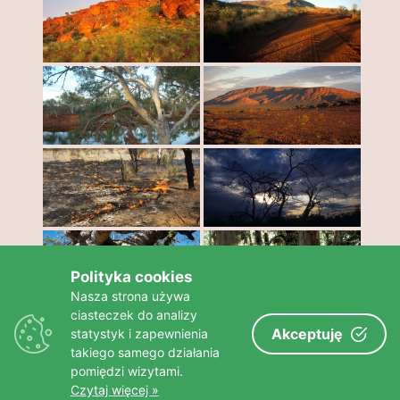
Polityka cookies
Nasza strona używa
ciasteczek do analizy
«
‹
z
4
›
»
97 element(y)
Akceptuję
statystyk i zapewnienia
takiego samego działania
pomiędzi wizytami.
Czytaj więcej »