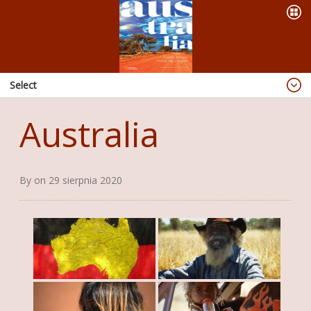
Select
Blog
Australia
Dzieje się
OFERTA
By on 29 sierpnia 2020
PREZENTACJE
WYPRAWY
KSIĄŻKI
ABORIGINAL ART
PUBLIKACJE
RADIO