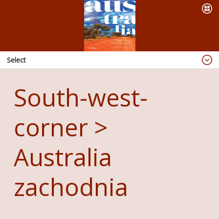
Select
Blog
South-west-
Dzieje się
OFERTA
corner >
PREZENTACJE
Australia
WYPRAWY
KSIĄŻKI
zachodnia
ABORIGINAL ART
PUBLIKACJE
RADIO