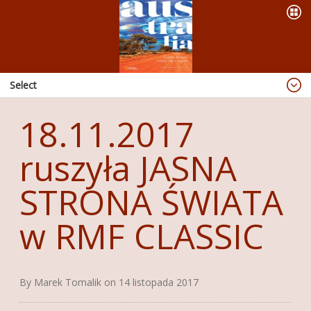
Select
Blog
18.11.2017
Dzieje się
ruszyła JASNA
OFERTA
PREZENTACJE
STRONA ŚWIATA
WYPRAWY
w RMF CLASSIC
KSIĄŻKI
ABORIGINAL ART
By Marek Tomalik on 14 listopada 2017
PUBLIKACJE
RADIO