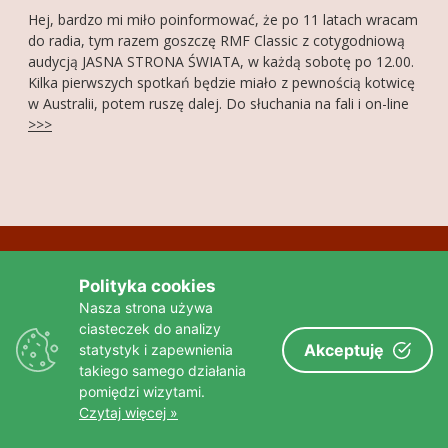
Hej, bardzo mi miło poinformować, że po 11 latach wracam
FOTOGALERIA
do radia, tym razem goszczę RMF Classic z cotygodniową
audycją JASNA STRONA ŚWIATA, w każdą sobotę po 12.00.
O MNIE
Kilka pierwszych spotkań będzie miało z pewnością kotwicę
w Australii, potem ruszę dalej. Do słuchania na fali i on-line
KONTAKT
>>>
FRIENDS
Polityka cookies
Nasza strona używa
ciasteczek do analizy
Akceptuję
statystyk i zapewnienia
takiego samego działania
pomiędzi wizytami.
Czytaj więcej »
Złota strona wg tygodnika Wprost >>>